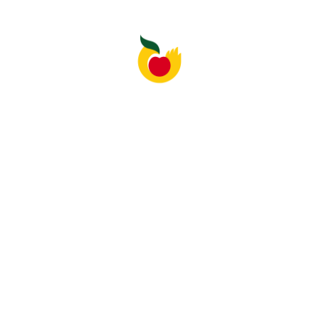
Поддержка и контроль
:
Предоставление поддержки и
консультаций по вопросам
реализации рекомендаций и
контроля за их эффективностью.
Наши услуги помогут вам получить
полное представление о состоянии
почвы, воды и растений на вашем
участке, а также принять меры для
улучшения урожайности и качества
продукции. Свяжитесь с нами для
получения более подробной информации
и консультации по нашим услугам.