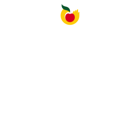
yalari bo'yicha maslahatlar