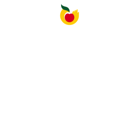
урожая и postharvestin